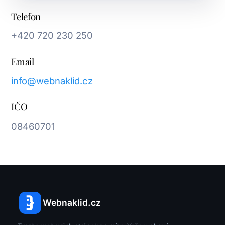
Telefon
+420 720 230 250
Email
info@webnaklid.cz
IČO
08460701
Webnaklid.cz