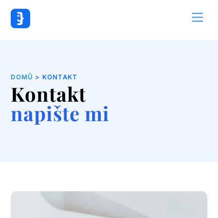
Back
Me
To
Top
DOMŮ
> KONTAKT
Kontakt
napište mi