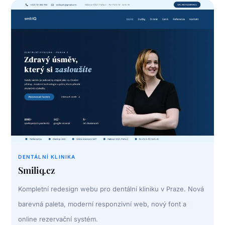
DENTÁLNÍ KLINIKA
Smiliq.cz
Kompletní redesign webu pro dentální kliniku v Praze. Nová
barevná paleta, moderní responzivní web, nový font a
online rezervační systém.