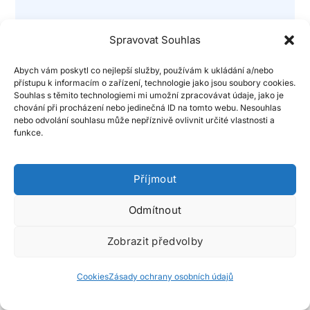
Kompletní redesign
Spravovat Souhlas
Moderní responzivní web
Online rezervace
Abych vám poskytl co nejlepší služby, používám k ukládání a/nebo
přístupu k informacím o zařízení, technologie jako jsou soubory cookies.
Nová barevná paleta a font
Souhlas s těmito technologiemi mi umožní zpracovávat údaje, jako je
chování při procházení nebo jedinečná ID na tomto webu. Nesouhlas
nebo odvolání souhlasu může nepříznivě ovlivnit určité vlastnosti a
Přejí na detail
funkce.
Příjmout
Odmítnout
Zobrazit předvolby
Cookies
Zásady ochrany osobních údajů