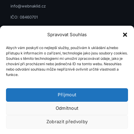
info@webnaklid.cz
IČO: 08460701
GDPR
Spravovat Souhlas
Zásady cookies
Abych vám poskytl co nejlepší služby, používám k ukládání a/nebo
HODNOCENÍ
přístupu k informacím o zařízení, technologie jako jsou soubory cookies.
Souhlas s těmito technologiemi mi umožní zpracovávat údaje, jako je
chování při procházení nebo jedinečná ID na tomto webu. Nesouhlas
Google.com
nebo odvolání souhlasu může nepříznivě ovlivnit určité vlastnosti a
funkce.
Firmy.cz
Příjmout
Mapy.cz
Odmítnout
Trustindex
Zobrazit předvolby