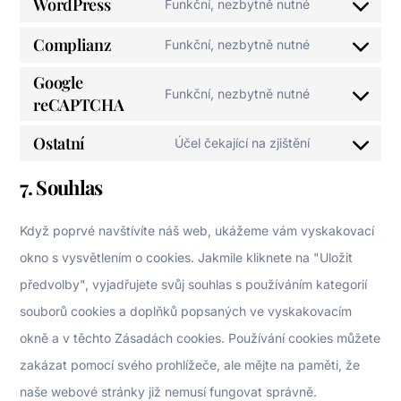
WordPress
Funkční, nezbytně nutné
Consent
Complianz
to
Funkční, nezbytně nutné
Consent
service
Google
to
Funkční, nezbytně nutné
wordpress
reCAPTCHA
Consent
service
to
complianz
Ostatní
Účel čekající na zjištění
Consent
service
7. Souhlas
to
google-
service
recaptcha
Když poprvé navštívíte náš web, ukážeme vám vyskakovací
ostatní
okno s vysvětlením o cookies. Jakmile kliknete na "Uložit
předvolby", vyjadřujete svůj souhlas s používáním kategorií
souborů cookies a doplňků popsaných ve vyskakovacím
okně a v těchto Zásadách cookies. Používání cookies můžete
zakázat pomocí svého prohlížeče, ale mějte na paměti, že
naše webové stránky již nemusí fungovat správně.