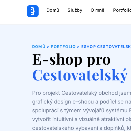
Domů
Služby
O mně
Portfoli
DOMŮ
>
PORTFOLIO
> ESHOP CESTOVATELS
E-shop pro
Cestovatelský
Pro projekt Cestovatelský obchod jsem
grafický design e-shopu a podílel se na
spolupráci s týmem vývojářů systému 
vytvořit intuitivní a vizuálně atraktivní 
cestovatelského vybavení a doplňků, kt