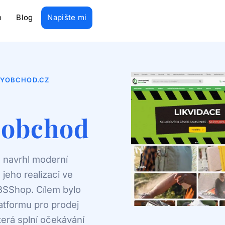
Back
o
Blog
Napište mi
To
Top
KYOBCHOD.CZ
 obchod
 navrhl moderní
 jeho realizaci ve
BSShop. Cílem bylo
platformu pro prodej
erá splní očekávání