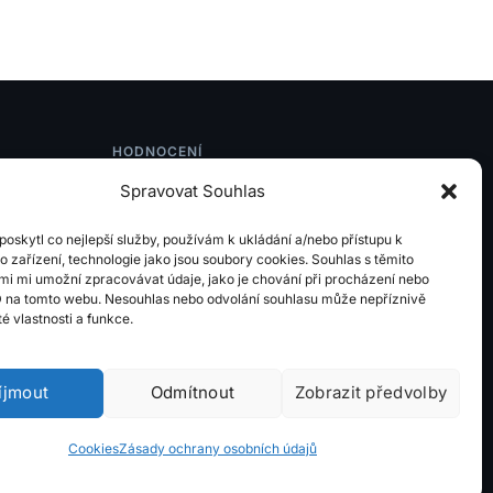
HODNOCENÍ
Spravovat Souhlas
Google.com
oskytl co nejlepší služby, používám k ukládání a/nebo přístupu k
Firmy.cz
o zařízení, technologie jako jsou soubory cookies. Souhlas s těmito
mi mi umožní zpracovávat údaje, jako je chování při procházení nebo
D na tomto webu. Nesouhlas nebo odvolání souhlasu může nepříznivě
Mapy.cz
ité vlastnosti a funkce.
Trustindex
íjmout
Odmítnout
Zobrazit předvolby
Cookies
Zásady ochrany osobních údajů