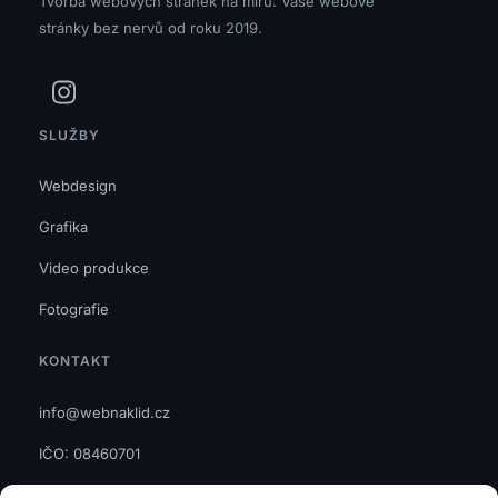
Tvorba webových stránek na míru. Vaše webové
stránky bez nervů od roku 2019.
SLUŽBY
Webdesign
Grafika
Video produkce
Fotografie
KONTAKT
info@webnaklid.cz
IČO: 08460701
GDPR