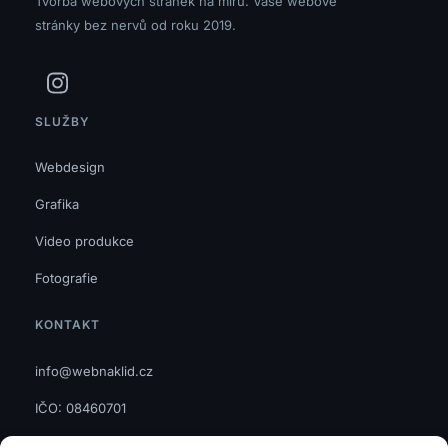
Tvorba webových stránek na míru. Vaše webové
stránky bez nervů od roku 2019.
SLUŽBY
Webdesign
Grafika
Video produkce
Fotografie
KONTAKT
info@webnaklid.cz
IČO: 08460701
GDPR