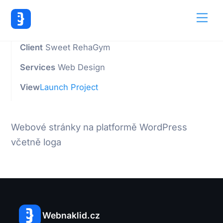
Back
Me
To
Top
Client
Sweet RehaGym
Services
Web Design
View
Launch Project
Webové stránky na platformě WordPress
včetně loga
Webnaklid.cz