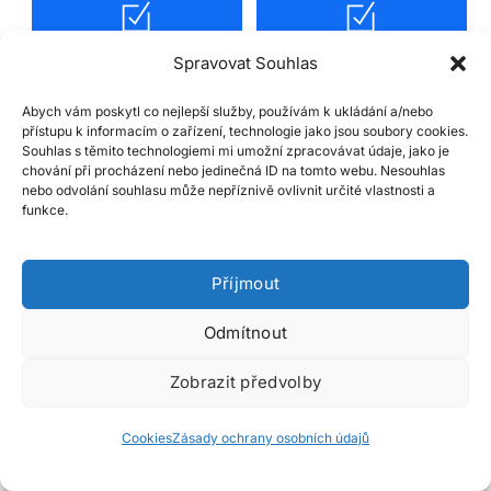
Spolehlivý provoz e-
Serverová a technická
Spravovat Souhlas
shopu
správa
Abych vám poskytl co nejlepší služby, používám k ukládání a/nebo
přístupu k informacím o zařízení, technologie jako jsou soubory cookies.
Souhlas s těmito technologiemi mi umožní zpracovávat údaje, jako je
chování při procházení nebo jedinečná ID na tomto webu. Nesouhlas
nebo odvolání souhlasu může nepříznivě ovlivnit určité vlastnosti a
funkce.
Stabilita, rychlost a
Konzultace UX a grafiky
bezpečnost
Příjmout
Odmítnout
Zobrazit předvolby
Cookies
Zásady ochrany osobních údajů