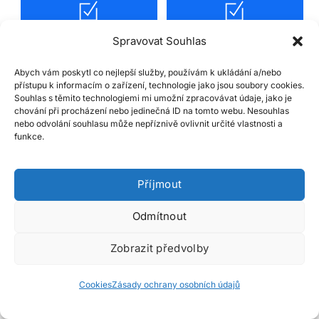
E-shop na platformě
Napojení na marketingové
Spravovat Souhlas
Wordpress
nástroje
Abych vám poskytl co nejlepší služby, používám k ukládání a/nebo
přístupu k informacím o zařízení, technologie jako jsou soubory cookies.
Souhlas s těmito technologiemi mi umožní zpracovávat údaje, jako je
chování při procházení nebo jedinečná ID na tomto webu. Nesouhlas
nebo odvolání souhlasu může nepříznivě ovlivnit určité vlastnosti a
funkce.
Tvorba unikátní grafiky
Profesionální video a foto
Příjmout
Odmítnout
Zobrazit předvolby
Cookies
Zásady ochrany osobních údajů