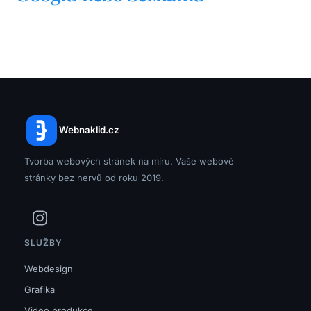
Webnaklid.cz
Tvorba webových stránek na míru. Vaše webové
stránky bez nervů od roku 2019.
SLUŽBY
Webdesign
Grafika
Video produkce