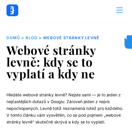
Back
Men
To
Top
DOMŮ
>
BLOG
> WEBOVÉ STRÁNKY LEVNĚ
Webové stránky
levně: kdy se to
vyplatí a kdy ne
Hledáte webové stránky levně? Nejste sami — je to jeden z
nejčastějších dotazů v Googlu. Zároveň jeden z nejvíc
nepochopených. Levně totiž neznamená totéž pro každého.
V tomto článku vám vysvětlím, co se pod pojmem „webové
stránky levně“ skutečně skrývá a kdy se to vyplatí.