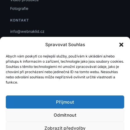
Fotografie
KONTAKT
info@webnaklid.cz
IČO: 08460701
Spravovat Souhlas
GDPR
Abych vám poskytl co nejlepší služby, používám k ukládání a/nebo
Zásady cookies
přístupu k informacím o zařízení, technologie jako jsou soubory cookies.
Souhlas s těmito technologiemi mi umožní zpracovávat údaje, jako je
HODNOCENÍ
chování při procházení nebo jedinečná ID na tomto webu. Nesouhlas
nebo odvolání souhlasu může nepříznivě ovlivnit určité vlastnosti a
Google.com
funkce.
Firmy.cz
Příjmout
Mapy.cz
Odmítnout
Trustindex
Zobrazit předvolby