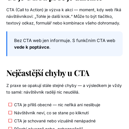
CTA (Call to Action) je výzva k akci — moment, kdy web říká
návštěvníkovi: „Tohle je další krok.“ Může to být tlačítko,
textový odkaz, formulář nebo kombinace všeho dohromady.
Bez CTA web jen informuje. S funkčním CTA web
vede k poptávce
.
Nejčastější chyby u CTA
Z praxe se opakují stále stejné chyby — a výsledkem je vždy
to samé: návštěvník raději nic neudělá.
CTA je příliš obecné — nic neříká ani neslibuje
Návštěvník neví, co se stane po kliknutí
CTA je schované nebo vizuálně nenápadné
Působí závazně nebo „nebezpečně"