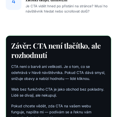
Je CTA vidět hned po přistání na stránce? Musí ho
návštěvník hledat nebo scrollovat dolů?
Závěr: CTA není tlačítko, ale
rozhodnutí
CTA není o barvě ani velikosti. Je o tom, co se
odehrává v hlavě návštěvníka. Pokud CTA dává smysl,
snižuje obavy a nabízí hodnotu — lidé kliknou.
Web bez funkčního CTA je jako obchod bez pokladny.
Lidé se dívají, ale nekupují.
Pokud chcete vědět, zda CTA na vašem webu
funguje, napište mi — podívám se a řeknu vám