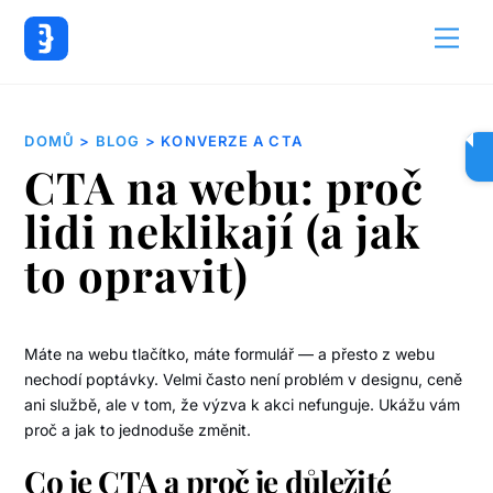
Back
Men
To
Top
DOMŮ
>
BLOG
> KONVERZE A CTA
CTA na webu: proč
lidi neklikají (a jak
to opravit)
Máte na webu tlačítko, máte formulář — a přesto z webu
nechodí poptávky. Velmi často není problém v designu, ceně
ani službě, ale v tom, že výzva k akci nefunguje. Ukážu vám
proč a jak to jednoduše změnit.
Co je CTA a proč je důležité