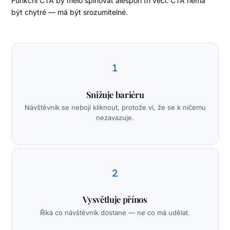
Funkční CTA by mělo splňovat alespoň tři věci. CTA nemá
být chytré — má být srozumitelné.
Snižuje bariéru
Návštěvník se nebojí kliknout, protože ví, že se k ničemu
nezavazuje.
Vysvětluje přínos
Říká co návštěvník dostane — ne co má udělat.