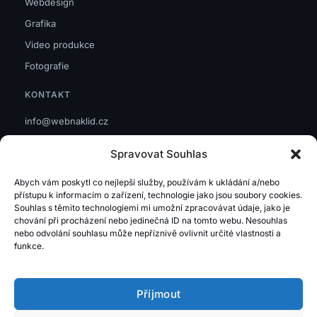
Webdesign
Grafika
Video produkce
Fotografie
KONTAKT
info@webnaklid.cz
IČO: 08460701
Spravovat Souhlas
GDPR
Abych vám poskytl co nejlepší služby, používám k ukládání a/nebo
Zásady cookies
přístupu k informacím o zařízení, technologie jako jsou soubory cookies.
Souhlas s těmito technologiemi mi umožní zpracovávat údaje, jako je
HODNOCENÍ
chování při procházení nebo jedinečná ID na tomto webu. Nesouhlas
nebo odvolání souhlasu může nepříznivě ovlivnit určité vlastnosti a
Google.com
funkce.
Firmy.cz
Příjmout
Mapy.cz