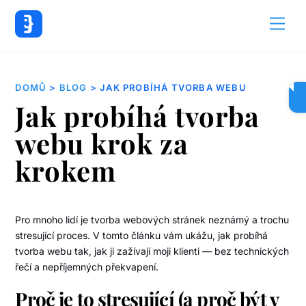
Back
Men
To
Top
DOMŮ
>
BLOG
> JAK PROBÍHÁ TVORBA WEBU
Jak probíhá tvorba
webu krok za
krokem
Pro mnoho lidí je tvorba webových stránek neznámý a trochu
stresující proces. V tomto článku vám ukážu, jak probíhá
tvorba webu tak, jak ji zažívají moji klienti — bez technických
řečí a nepříjemných překvapení.
Proč je to stresující (a proč být v