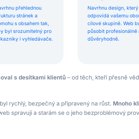
vrhnu přehlednou
Navrhnu design, který
rukturu stránek a
odpovídá vašemu obor
mohu s obsahem tak,
cílové skupině. Web 
y byl srozumitelný pro
působit profesionálně 
kazníky i vyhledávače.
důvěryhodně.
val s desítkami klientů
– od těch, kteří přesně věděl
yl rychlý, bezpečný a připravený na růst.
Mnoho kli
b spravuji a starám se o jeho bezproblémový prov