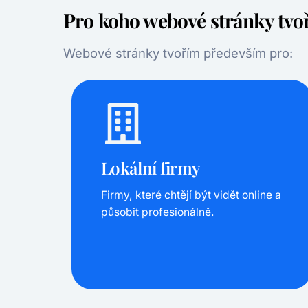
Pro koho webové stránky tvo
Webové stránky tvořím především pro:
Lokální firmy
Firmy, které chtějí být vidět online a
působit profesionálně.