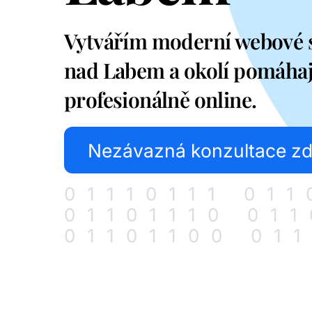
Vytvářím moderní webové s
nad Labem a okolí pomáhají
profesionálně online.
Nezávazná konzultace z
01110111 01
01101110 01
01101100 01