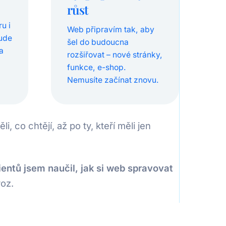
růst
u i
Web připravím tak, aby
bude
šel do budoucna
a
rozšiřovat – nové stránky,
funkce, e-shop.
Nemusíte začínat znovu.
i, co chtějí, až po ty, kteří měli jen
entů jsem naučil, jak si web spravovat
oz.