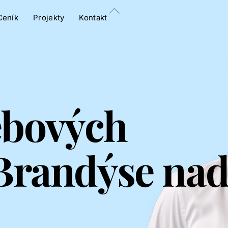
Back
Ceník
Projekty
Kontakt
To
Top
ebových
 Brandýse na