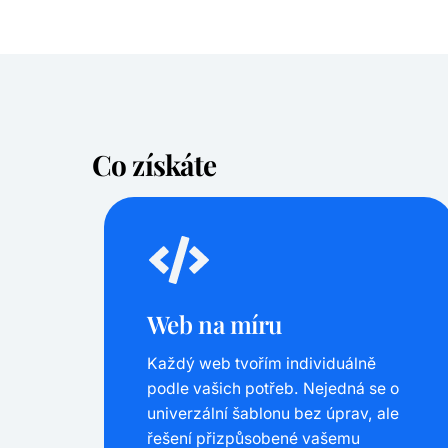
Co získáte
Web na míru
Každý web tvořím individuálně
podle vašich potřeb. Nejedná se o
univerzální šablonu bez úprav, ale
řešení přizpůsobené vašemu