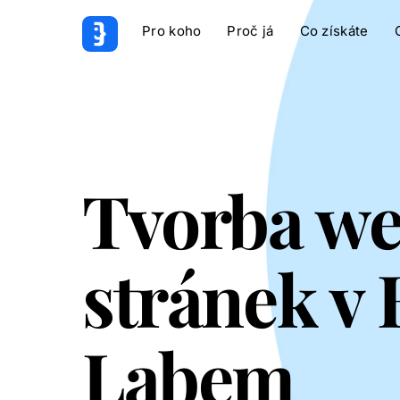
Pro koho
Proč já
Co získáte
Tvorba w
stránek v
Labem