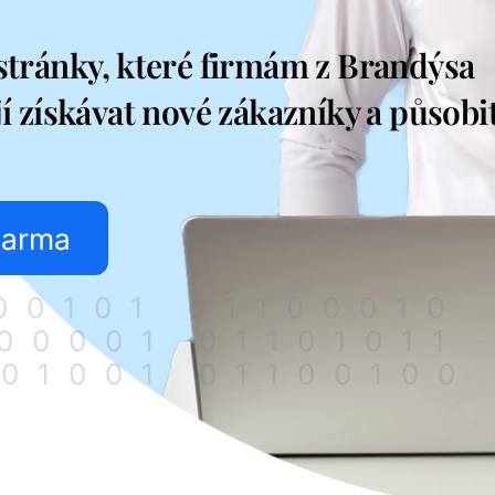
tránky, které firmám z Brandýsa
 získávat nové zákazníky a působi
darma
100101 01100010
100001 01101011
101001 01100100