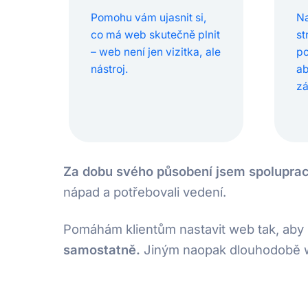
Pomohu vám ujasnit si,
Na
co má web skutečně plnit
st
– web není jen vizitka, ale
po
nástroj.
ab
zá
Za dobu svého působení jsem spolupraco
nápad a potřebovali vedení.
Pomáhám klientům nastavit web tak, aby b
samostatně.
Jiným naopak dlouhodobě we