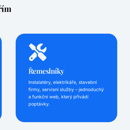
řím
Řemeslníky
Instalatéry, elektrikáře, stavební
firmy, servisní služby – jednoduchý
a funkční web, který přivádí
poptávky.